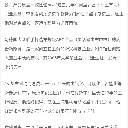
多，产品质量一致性也高。”过去几年时间里，基于专业学习和
职业规划，李驰看到太多造车新势力“折”在了整车制造上，这让
他对是否加入一家造车新势力尤其审慎。
与德国大众联手打造车规级AFC产品（灵活储电充电桩）的度
普新能源，是一家创立在上海的新兴科技企业。如今担任创始
人兼董事长的康永，其2005年大学毕业后的职业生涯，发端于
上汽集团。
“从整车到动力总成，一直到后来的电气化、网联化、智能化等
新能源造车”，康永向记者回顾了他在传统车厂里长达13年的工
作经历。他始终记得，就在上汽启动电动化整车开发之际，恰
好是如今新能源汽车小龙头蔚来汽车刚成立之时。
在他看来，在以蔚来汽车、小鹏汽车、理想汽车“三兄弟”领衔