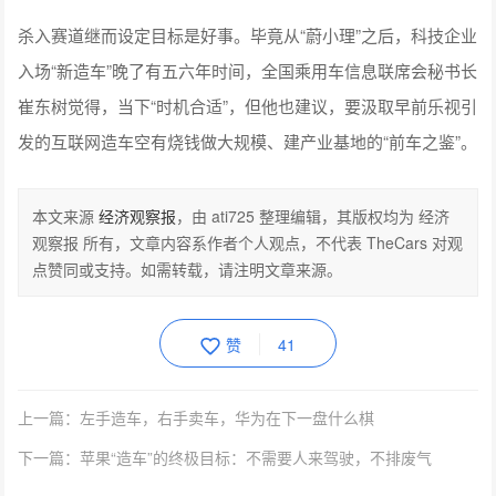
杀入赛道继而设定目标是好事。毕竟从“蔚小理”之后，科技企业
入场“新造车”晚了有五六年时间，全国乘用车信息联席会秘书长
崔东树觉得，当下“时机合适”，但他也建议，要汲取早前乐视引
发的互联网造车空有烧钱做大规模、建产业基地的“前车之鉴”。
本文来源
经济观察报
，由 ati725 整理编辑，其版权均为 经济
观察报 所有，文章内容系作者个人观点，不代表 TheCars 对观
点赞同或支持。如需转载，请注明文章来源。
赞
41
上一篇：左手造车，右手卖车，华为在下一盘什么棋
下一篇：苹果“造车”的终极目标：不需要人来驾驶，不排废气