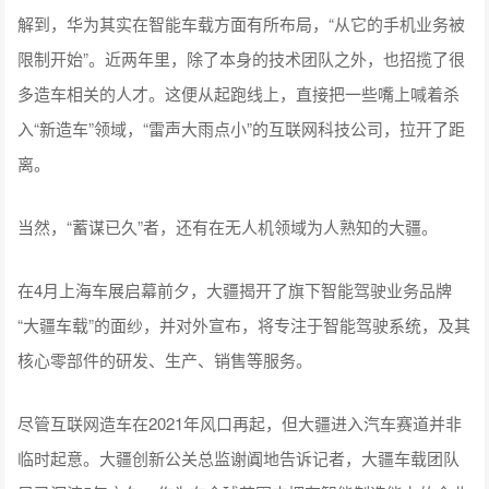
解到，华为其实在智能车载方面有所布局，“从它的手机业务被
限制开始”。近两年里，除了本身的技术团队之外，也招揽了很
多造车相关的人才。这便从起跑线上，直接把一些嘴上喊着杀
入“新造车”领域，“雷声大雨点小”的互联网科技公司，拉开了距
离。
当然，“蓄谋已久”者，还有在无人机领域为人熟知的大疆。
在4月上海车展启幕前夕，大疆揭开了旗下智能驾驶业务品牌
“大疆车载”的面纱，并对外宣布，将专注于智能驾驶系统，及其
核心零部件的研发、生产、销售等服务。
尽管互联网造车在2021年风口再起，但大疆进入汽车赛道并非
临时起意。大疆创新公关总监谢阗地告诉记者，大疆车载团队