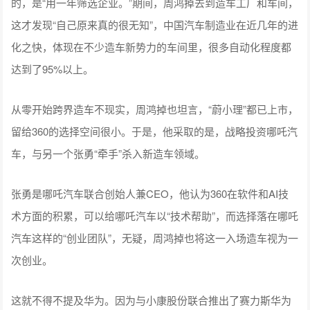
的，是“用一年筛选企业。”期间，周鸿掉去到造车工厂和车间，
这才发现“自己原来真的很无知”，中国汽车制造业在近几年的进
化之快，体现在不少造车新势力的车间里，很多自动化程度都
达到了95%以上。
从零开始跨界造车不现实，周鸿掉也坦言，“蔚小理”都已上市，
留给360的选择空间很小。于是，他采取的是，战略投资哪吒汽
车，与另一个张勇“牵手”杀入新造车领域。
张勇是哪吒汽车联合创始人兼CEO，他认为360在软件和AI技
术方面的积累，可以给哪吒汽车以“技术帮助”，而选择落在哪吒
汽车这样的“创业团队”，无疑，周鸿掉也将这一入场造车视为一
次创业。
这就不得不提及华为。因为与小康股份联合推出了赛力斯华为