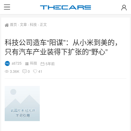
首页
-
文章
-
科技
-
正文
科技公司造车“阳谋”：从小米到美的，
只有汽车产业装得下扩张的“野心”
ati725
科技
5年前
3.36K
0
41