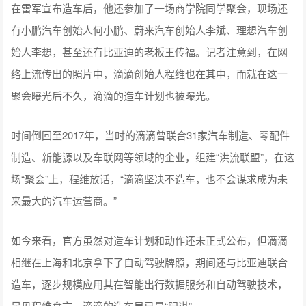
在雷军宣布造车后，他还参加了一场商学院同学聚会，现场还
有小鹏汽车创始人何小鹏、蔚来汽车创始人李斌、理想汽车创
始人李想，甚至还有比亚迪的老板王传福。记者注意到，在网
络上流传出的照片中，滴滴创始人程维也在其中，而就在这一
聚会曝光后不久，滴滴的造车计划也被曝光。
时间倒回至2017年，当时的滴滴曾联合31家汽车制造、零配件
制造、新能源以及车联网等领域的企业，组建“洪流联盟”，在这
场“聚会”上，程维放话，“滴滴坚决不造车，也不会谋求成为未
来最大的汽车运营商。”
如今来看，官方虽然对造车计划和动作还未正式公布，但滴滴
相继在上海和北京拿下了自动驾驶牌照，期间还与比亚迪联合
造车，逐步规模应用其在智能出行数据服务和自动驾驶技术，
足见程维食言，滴滴的造车早已是“阳谋”。