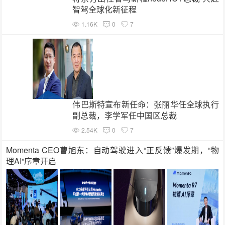
智驾全球化新征程
1.16K
0
7
伟巴斯特宣布新任命：张丽华任全球执行
副总裁，李学军任中国区总裁
2.54K
0
7
Momenta CEO曹旭东：自动驾驶进入“正反馈”爆发期，“物
理AI”序章开启