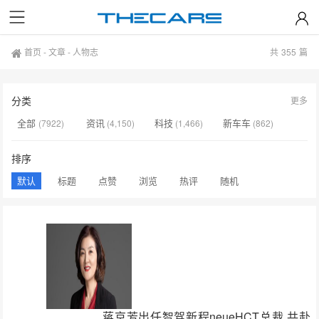
首页
-
文章
-
人物志
共
355
篇
分类
更多
全部
资讯
科技
新车车
(7922)
(4,150)
(1,466)
(862)
新能源
人物志
品车
商用车
(372)
(355)
(331)
(263)
排序
TC君聊新车
未分类
(259)
(17)
默认
标题
点赞
浏览
热评
随机
蒋京芳出任智驾新程neueHCT总裁 共赴