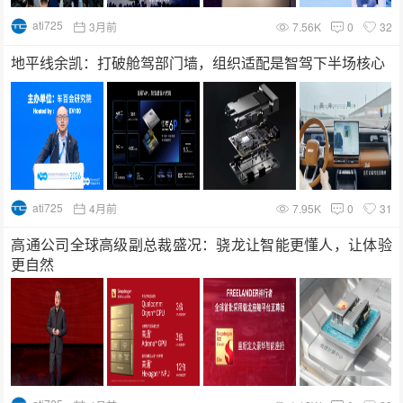
ati725
3月前
7.56K
0
32
地平线余凯：打破舱驾部门墙，组织适配是智驾下半场核心
ati725
4月前
7.95K
0
31
高通公司全球高级副总裁盛况：骁龙让智能更懂人，让体验
更自然