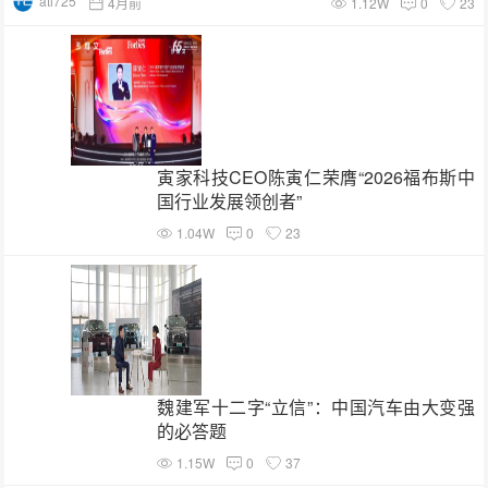
ati725
4月前
1.12W
0
23
寅家科技CEO陈寅仁荣膺“2026福布斯中
国行业发展领创者”
1.04W
0
23
魏建军十二字“立信”：中国汽车由大变强
的必答题
1.15W
0
37