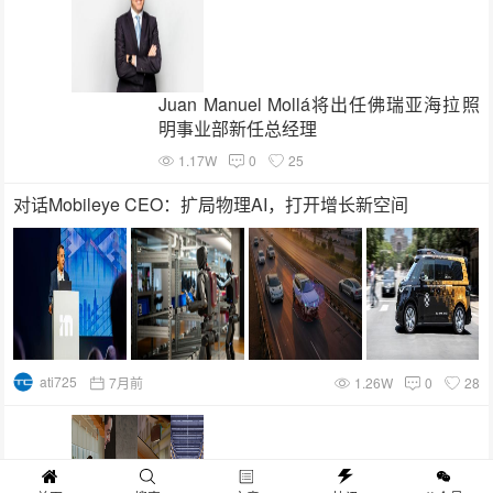
Juan Manuel Mollá将出任佛瑞亚海拉照
明事业部新任总经理
1.17W
0
25
对话Mobileye CEO：扩局物理AI，打开增长新空间
ati725
7月前
1.26W
0
28