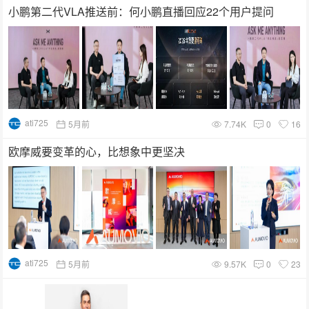
小鹏第二代VLA推送前：何小鹏直播回应22个用户提问
ati725
5月前
7.74K
0
16
欧摩威要变革的心，比想象中更坚决
ati725
5月前
9.57K
0
23