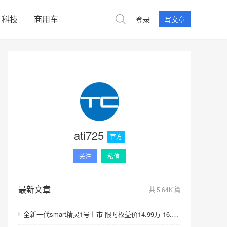
科技
商用车
登录
写文章
ati725
官方
关注
私信
最新文章
共 5.64K 篇
全新一代smart精灵1号上市 限时权益价14.99万-16.99万元