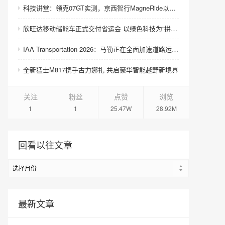
科技讲堂：领克07GT实测，京西智行MagneRide以毫秒级响应“飞坡不跳”
欣旺达移动储能车正式交付省运会 以绿色科技为“拼搏”加电
IAA Transportation 2026：马勒正在全面加速道路运输的电动化转型
全新猛士M817携手古力娜扎 共启豪华智能越野新境界
关注
粉丝
点赞
浏览
1
1
25.47W
28.92M
回看以往文章
最新文章