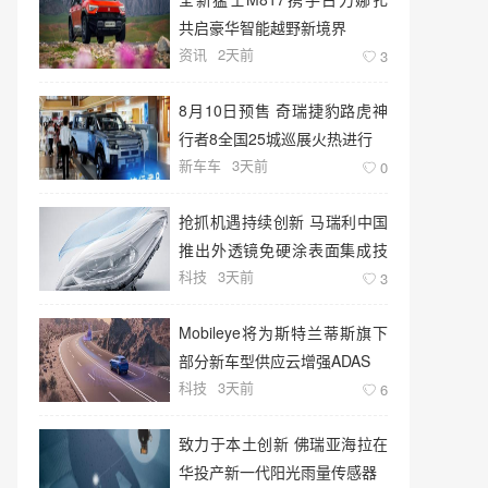
共启豪华智能越野新境界
资讯
2天前
3
8月10日预售 奇瑞捷豹路虎神
行者8全国25城巡展火热进行
新车车
3天前
0
抢抓机遇持续创新 马瑞利中国
推出外透镜免硬涂表面集成技
科技
3天前
术
3
Mobileye将为斯特兰蒂斯旗下
部分新车型供应云增强ADAS
科技
3天前
6
致力于本土创新 佛瑞亚海拉在
华投产新一代阳光雨量传感器