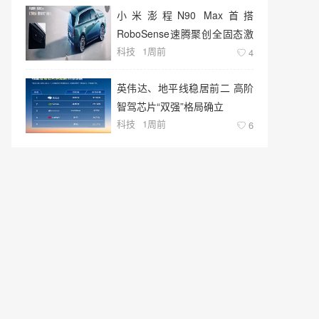
小米澎程N90 Max首搭
RoboSense速腾聚创全固态激
科技
1周前
光雷达
4
英伟达、地平线稳居前二 高阶
智驾芯片“双强”格局确立
科技
1周前
6