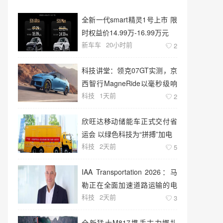
全新一代smart精灵1号上市 限
时权益价14.99万-16.99万元
新车车
20小时前
2
科技讲堂：领克07GT实测，京
西智行MagneRide以毫秒级响
科技
1天前
应“飞坡不跳”
2
欣旺达移动储能车正式交付省
运会 以绿色科技为“拼搏”加电
科技
2天前
5
IAA Transportation 2026：马
勒正在全面加速道路运输的电
科技
2天前
动化转型
3
全新猛士M817携手古力娜扎