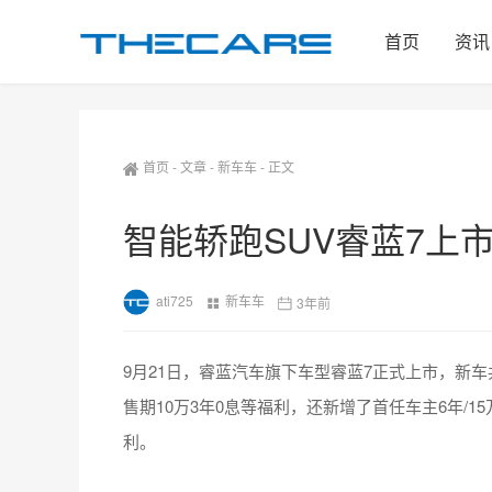
首页
资讯
首页
-
文章
-
新车车
-
正文
智能轿跑SUV睿蓝7上市 售
ati725
新车车
3年前
9月21日，睿蓝汽车旗下车型睿蓝7正式上市，新车共
售期10万3年0息等福利，还新增了首任车主6年/1
利。