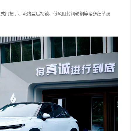
藏式门把手、流线型后视镜、低风阻封闭轮辋等诸多细节设