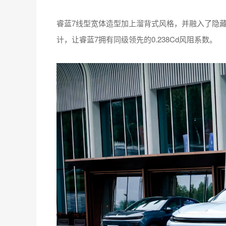
睿蓝7线型宽体造型加上溜背式风格，并融入了隐
计，让睿蓝7拥有同级领先的0.238Cd风阻系数。