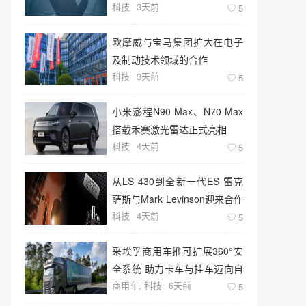
科技
3天前
5
欧摩威与宝马集团扩大在电子
及制动技术领域的合作
科技
3天前
5
小米澎程N90 Max、N70 Max
搭载禾赛激光雷达正式亮相
科技
4天前
5
从LS 430到全新一代ES 雷克
萨斯与Mark Levinson迎来合作
科技
4天前
26周年
5
采埃孚商用车推可扩展360°安
全系统 助力卡车与挂车迈向自
商用车
,
科技
6天前
动化未来
5