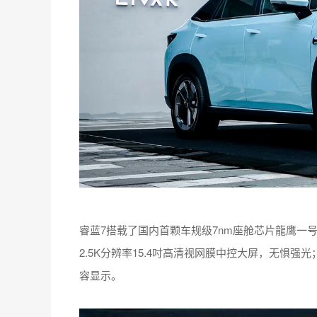
睿蓝7搭载了国内首颗车规级7nm座舱芯片龍鹰一
2.5K分辨率15.4吋高清视网膜中控大屏，无惧强
容显示。