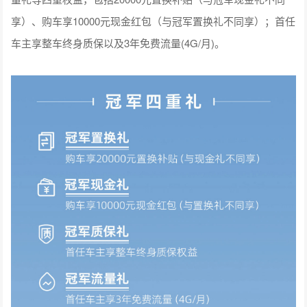
享）、购车享10000元现金红包（与冠军置换礼不同享）；首任
车主享整车终身质保以及3年免费流量(4G/月)。