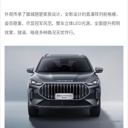
外观传承了徽城翘楚家族设计，全新设计的直瀑阵列前格栅，
姿态稳重，尽显冠军风范。整车立体LED光源，全面提升照明
效果，隧道、暗夜多种路况无忧伴行。