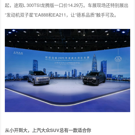
起，途观L 300TSI龙腾版一口价14.29万。车展现场还特别展出
“发动机双子星”EA888和EA211，让“德系品质”触手可及。
从小开到大，上汽大众SUV总有一款适合你