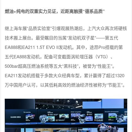
燃油+纯电的双重实力见证，近距离触摸“德系品质”
继上海车展“品质实验室”引爆观展热潮后，上汽大众再次将硬核
技术搬上展台。最受瞩目的当属“发动机双子星”——第五代
EA888和EA211 1.5T EVO II发动机。其中，途昂Pro搭载的第
五代EA888发动机，配备可变截面涡轮增压器（VTG）、
500bar超高压燃油系统等五大“黑科技”，被誉为“性能王”。
EA211发动机搭载于多款大众经典车型，累计赢得了超过1320
万中国用户认可，以其低耗高效的燃油经济性被称为“节能王”。