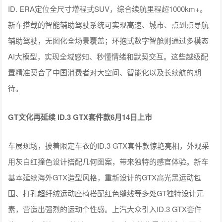
ID. ERA定位全尺寸增程式SUV，综合续航里程超1000km+。
新车搭载的智能辅助驾驶系统可实现高速、城市、点到点导航
辅助驾驶，无图化全场景覆盖；环抱式数字智舱则通过多模态
AI大模型，实现全域感知、秒懂情绪和默契交互。这些越级配
置精准契合了中国消费者对大空间、智能化以及长续航的期
待。
GT文化再延续 ID.3 GTX套件款6月14日上市
车展现场，披着限定车衣的ID.3 GTX套件款惊艳亮相，外观采
用灰白红撞色设计搭配几何图案，带来独特的感官体验。新车
基本延续海外GTX造型风格，重新设计的GTX高光黑运动包
围、打孔超纤绒运动座椅搭配红色缝线等多处GT独特设计元
素，营造出强烈的运动个性感。上汽大众引入ID.3 GTX套件