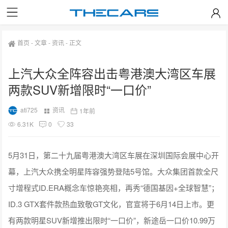
首页
-
文章
-
资讯
-
正文
上汽大众全阵容出击粤港澳大湾区车展
两款SUV新增限时“一口价”
ati725
资讯
1年前
6.31K
0
33
5月31日，第二十九届粤港澳大湾区车展在深圳国际会展中心开
幕，上汽大众携全明星阵容强势登陆5号馆。大众集团首款全尺
寸增程式ID.ERA概念车惊艳亮相，再秀“德国基因+全球智慧”；
ID.3 GTX套件款热血致敬GT文化，官宣将于6月14日上市。更
有两款明星SUV新增推出限时“一口价”，新途岳一口价10.99万