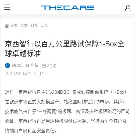
首页
-
文章
-
科技
-
正文
京西智行以百万公里路试保障1-Box全
球卓越标准
ati725
科技
2月前
2.13K
0
10
近日，京西智行自主研发的iDBC1集成线控制动系统（1-Box）
在欧洲市场正式大规模量产，站稳国际线控制动市场。其绝对
技术底气来自于“三冬两夏”的极寒、高温及多种极限路况的严苛
验证。京西智行正是用这种极限测试标准，坚持为车企客户及
终端用户肩负起安全责任。