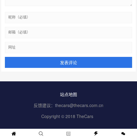
站点地图
反馈建议：thecars@thecars.com.cn
Copyright © 2018 TheCars