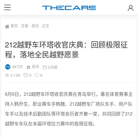
首页
-
文章
-
资讯
-
正文
212越野车环塔收官庆典：回顾极限征
程，落地全民越野愿景
ati725
资讯
2月前
3.13K
0
6
6月6日，212越野车环塔收官庆典在青岛举行。著名体育赛事主
持人韩乔生、职业赛车手韩魏、212越野车厂商队车手、用户队
车手以及技术后勤团队等环塔亲历者齐聚一堂，共同回顾了212
越野车车队在本届环塔拉力赛中的极限征程。