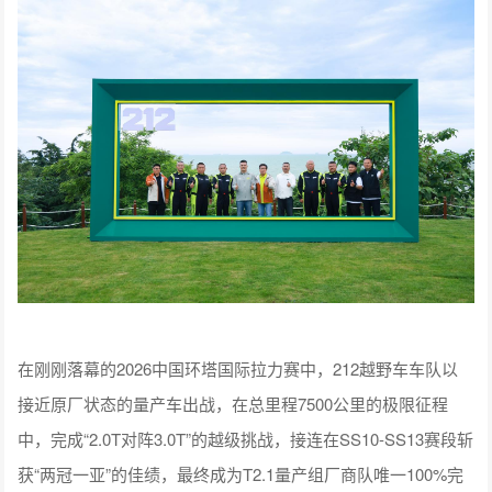
在刚刚落幕的2026中国环塔国际拉力赛中，212越野车车队以
接近原厂状态的量产车出战，在总里程7500公里的极限征程
中，完成“2.0T对阵3.0T”的越级挑战，接连在SS10-SS13赛段斩
获“两冠一亚”的佳绩，最终成为T2.1量产组厂商队唯一100%完