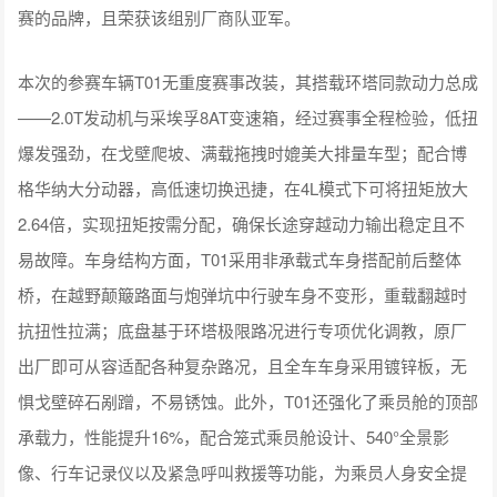
赛的品牌，且荣获该组别厂商队亚军。
本次的参赛车辆T01无重度赛事改装，其搭载环塔同款动力总成
——2.0T发动机与采埃孚8AT变速箱，经过赛事全程检验，低扭
爆发强劲，在戈壁爬坡、满载拖拽时媲美大排量车型；配合博
格华纳大分动器，高低速切换迅捷，在4L模式下可将扭矩放大
2.64倍，实现扭矩按需分配，确保长途穿越动力输出稳定且不
易故障。车身结构方面，T01采用非承载式车身搭配前后整体
桥，在越野颠簸路面与炮弹坑中行驶车身不变形，重载翻越时
抗扭性拉满；底盘基于环塔极限路况进行专项优化调教，原厂
出厂即可从容适配各种复杂路况，且全车车身采用镀锌板，无
惧戈壁碎石剐蹭，不易锈蚀。此外，T01还强化了乘员舱的顶部
承载力，性能提升16%，配合笼式乘员舱设计、540°全景影
像、行车记录仪以及紧急呼叫救援等功能，为乘员人身安全提