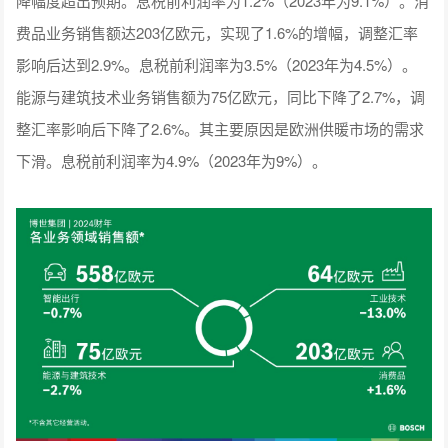
降幅度超出预期。息税前利润率为1.2%（2023年为9.1%）。消
费品业务销售额达203亿欧元，实现了1.6%的增幅，调整汇率
影响后达到2.9%。息税前利润率为3.5%（2023年为4.5%）。
能源与建筑技术业务销售额为75亿欧元，同比下降了2.7%，调
整汇率影响后下降了2.6%。其主要原因是欧洲供暖市场的需求
下滑。息税前利润率为4.9%（2023年为9%）。