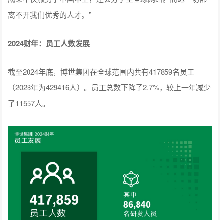
离不开我们优秀的人才。”
2024财年：员工人数发展
截至2024年底，博世集团在全球范围内共有417859名员工
（2023年为429416人）。员工总数下降了2.7%，较上一年减少
了11557人。