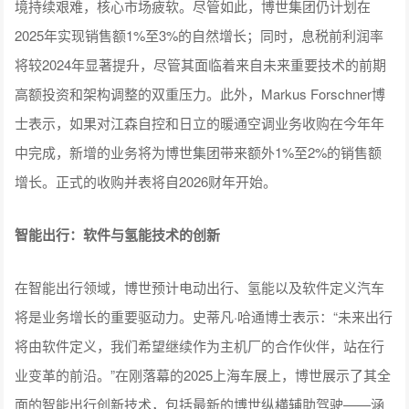
境持续艰难，核心市场疲软。尽管如此，博世集团仍计划在
2025年实现销售额1%至3%的自然增长；同时，息税前利润率
将较2024年显著提升，尽管其面临着来自未来重要技术的前期
高额投资和架构调整的双重压力。此外，Markus Forschner博
士表示，如果对江森自控和日立的暖通空调业务收购在今年年
中完成，新增的业务将为博世集团带来额外1%至2%的销售额
增长。正式的收购并表将自2026财年开始。
智能出行：软件与氢能技术的创新
在智能出行领域，博世预计电动出行、氢能以及软件定义汽车
将是业务增长的重要驱动力。史蒂凡·哈通博士表示：“未来出行
将由软件定义，我们希望继续作为主机厂的合作伙伴，站在行
业变革的前沿。”在刚落幕的2025上海车展上，博世展示了其全
面的智能出行创新技术，包括最新的博世纵横辅助驾驶­——涵