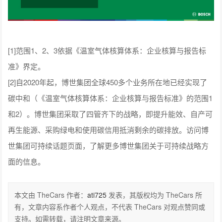
[1]范围1、2、3依据《温室气体核算体系：企业核算与报告标
准》界定。
[2]自2020年起，博世集团全球450多个业务所在地已经实现了
碳中和（《温室气体核算体系：企业核算与报告标准》的范围1
和2）。博世集团采取了四管齐下的战略，即提升能效、自产可
再生能源、采购绿电和使用碳信用抵消剩余的碳排放。访问博
世集团可持续话题页面，了解更多博世集团关于可持续战略方
面的信息。
本文由 TheCars 作者：
ati725
发表，其版权均为 TheCars 所
有，文章内容系作者个人观点，不代表 TheCars 对观点赞同或
支持。如需转载，请注明文章来源。