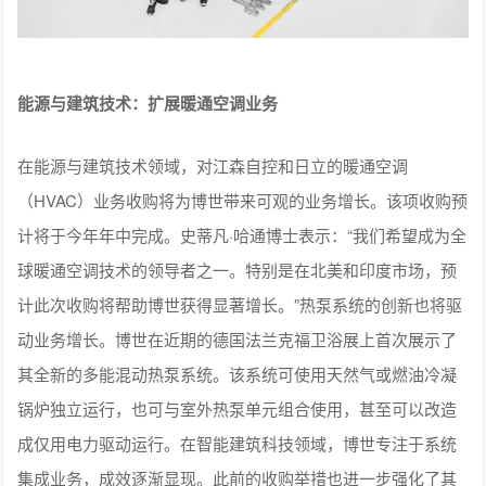
能源与建筑技术：扩展暖通空调业务
在能源与建筑技术领域，对江森自控和日立的暖通空调
（HVAC）业务收购将为博世带来可观的业务增长。该项收购预
计将于今年年中完成。史蒂凡·哈通博士表示：“我们希望成为全
球暖通空调技术的领导者之一。特别是在北美和印度市场，预
计此次收购将帮助博世获得显著增长。”热泵系统的创新也将驱
动业务增长。博世在近期的德国法兰克福卫浴展上首次展示了
其全新的多能混动热泵系统。该系统可使用天然气或燃油冷凝
锅炉独立运行，也可与室外热泵单元组合使用，甚至可以改造
成仅用电力驱动运行。在智能建筑科技领域，博世专注于系统
集成业务，成效逐渐显现。此前的收购举措也进一步强化了其