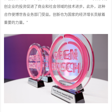
创企业的投资促进了商业和社会领域的技术进步。此外，这种
合作使博世各业务部门受益。创新也为国家的经济增长贡献着
重要的力量。”