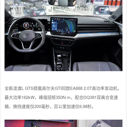
全新凌渡L GTS搭载高尔夫GTI同款EA888 2.0T高功率发动机，
最大功率162kW，峰值扭矩350N·m，配合DQ381双离合变速
箱，换挡速度仅200毫秒，百公里加速仅6.98秒。