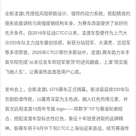
全新凌渡L凭借低风阻轿跑设计、强悍的动力系统，搭配精准的
德系底盘调校与高强度钢结构车身，为赛车改装提供了良好的
先天条件。自2016年征战CTCC以来，凌渡车型便作为上汽大
众333车队主力战车屡创佳绩，斩获分站冠军、大满贯、总冠军
等多项荣誉。2025年CTCC鄂尔多斯站中，凌渡L赛车助力车手
高华阳完成“从末位发车到冠军登顶”的逆风翻盘，上演“现实版
飞驰人生”，让赛道热血直抵用户心底。
发布会上，全新凌渡L GTS赛车正式揭幕。新涂装延续333车队
京剧脸谱传统，以藏青深蓝为主色调，融入红色热情元素，并
首次启用凌渡10周年专属 logo——将数字“10”与赛道轮廓结
合，搭配凌渡车型标志性红色，象征十年锐意进取的品牌精
神。新赛车将于9月中下旬CTCC上海站迎来首战，续写赛道传