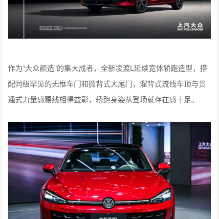
作为“大众颜选”的集大成者，全新凌渡L延续宽体轿跑造型，搭
配同级罕见的无框车门和掀背式大尾门，溜背式流线车顶与贯
通式力量感腰线相得益彰，轿跑身姿从登场就存在感十足。