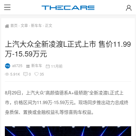
首页
-
文章
-
新车车
-
正文
上汽大众全新凌渡L正式上市 售价11.99
万-15.59万元
ati725
新车车
11月前
5.91K
0
35
8月29日，上汽大众“高颜值德系A+级轿跑”全新凌渡L正式上
市，价格区间为11.99万-15.59万元。现场同步推出动力总成终
身质保、置换或金融权益礼等惊喜购车权益。