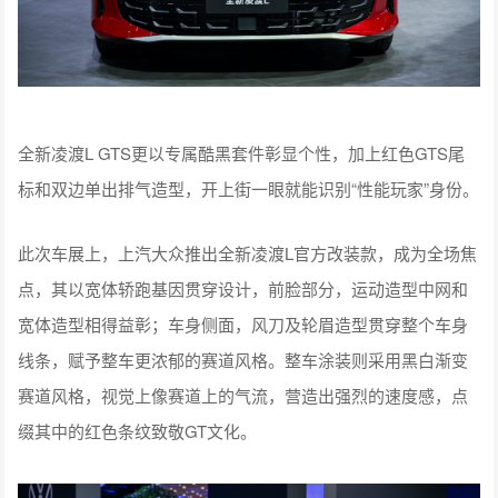
全新凌渡L GTS更以专属酷黑套件彰显个性，加上红色GTS尾
标和双边单出排气造型，开上街一眼就能识别“性能玩家”身份。
此次车展上，上汽大众推出全新凌渡L官方改装款，成为全场焦
点，其以宽体轿跑基因贯穿设计，前脸部分，运动造型中网和
宽体造型相得益彰；车身侧面，风刀及轮眉造型贯穿整个车身
线条，赋予整车更浓郁的赛道风格。整车涂装则采用黑白渐变
赛道风格，视觉上像赛道上的气流，营造出强烈的速度感，点
缀其中的红色条纹致敬GT文化。