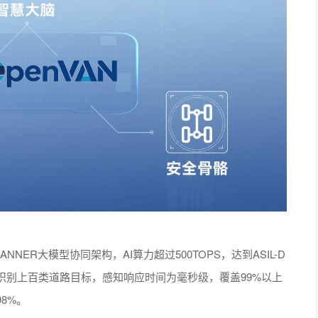
NNER大模型协同架构，AI算力超过500TOPS，达到ASIL-D
识别上百类道路目标，感知响应时间为毫秒级，覆盖99%以上
8%。