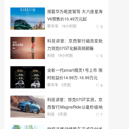
搭载华为乾崑智驾 大六座星海
V6预售价10.49万元起
新车车
18小时前
3
科技讲堂：京西智行磁流变助
力领克07GT化解高频颠簸
科技
19小时前
5
全新一代smart精灵1号上市 限
时权益价14.99万-16.99万元
新车车
3天前
4
科技讲堂：领克07GT实测，京
西智行MagneRide以毫秒级响
科技
3天前
应“飞坡不跳”
7
欣旺达移动储能车正式交付省