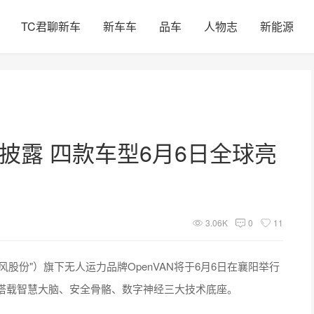
TC君聊新车
新车车
品车
人物志
新能源
节披露 四款车型6月6日全球亮
3.06K
0
11
东风股份"）旗下无人运力品牌OpenVAN将于6月6日在襄阳举行
搭载智慧大脑、安全骨骼、数字神经三大技术底座。