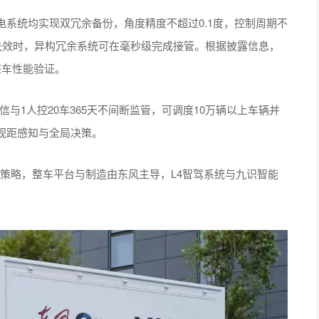
系统均实现双冗余备份，角度精度不超过0.1度，控制周期不
失效时，异构冗余系统可在毫秒级完成接管。根据披露信息，
及整车性能验证。
与1人控20车365天不间断监管，可调度10万辆以上车辆并
视距感知与全局决策。
台策略，整车平台与制造由东风主导，L4智驾系统与九识智能