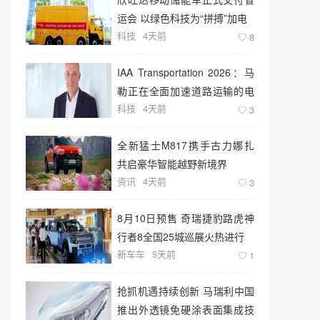
运会 以绿色科技为“拼搏”加电
科技
4天前
8
IAA Transportation 2026：马
勒正在全面加速道路运输的电
科技
4天前
动化转型
3
全新猛士M817携手古力娜扎
共启豪华智能越野新境界
资讯
4天前
3
8月10日预售 奇瑞捷豹路虎神
行者8全国25城巡展火热进行
新车车
5天前
1
抢抓机遇持续创新 马瑞利中国
推出外透镜免硬涂表面集成技