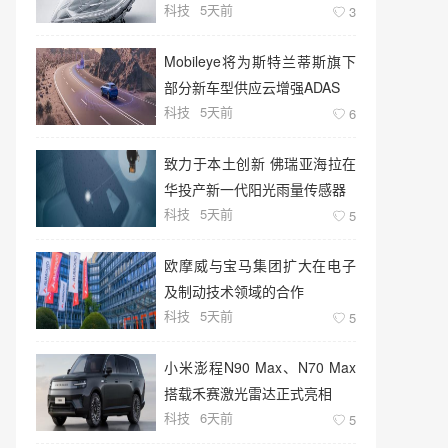
科技
5天前
术
3
Mobileye将为斯特兰蒂斯旗下
部分新车型供应云增强ADAS
科技
5天前
6
致力于本土创新 佛瑞亚海拉在
华投产新一代阳光雨量传感器
科技
5天前
5
欧摩威与宝马集团扩大在电子
及制动技术领域的合作
科技
5天前
5
小米澎程N90 Max、N70 Max
搭载禾赛激光雷达正式亮相
科技
6天前
5