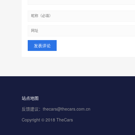
站点地图
反馈建议：thecars@thecars.com.cn
Copyright © 2018 TheCars