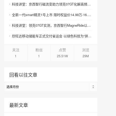
科技讲堂：京西智行磁流变助力领克07GT化解高频颠簸
全新一代smart精灵1号上市 限时权益价14.99万-16.99万元
科技讲堂：领克07GT实测，京西智行MagneRide以毫秒级响应“飞坡不跳”
欣旺达移动储能车正式交付省运会 以绿色科技为“拼搏”加电
关注
粉丝
点赞
浏览
1
1
25.51W
29M
回看以往文章
最新文章