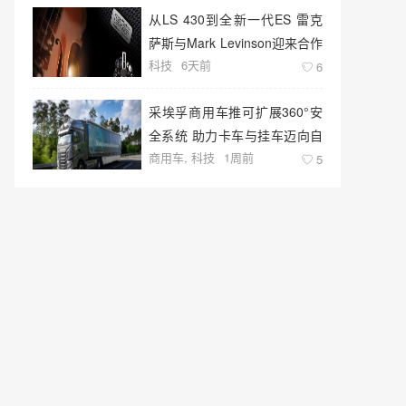
从LS 430到全新一代ES 雷克
萨斯与Mark Levinson迎来合作
科技
6天前
26周年
6
采埃孚商用车推可扩展360°安
全系统 助力卡车与挂车迈向自
商用车
,
科技
1周前
动化未来
5