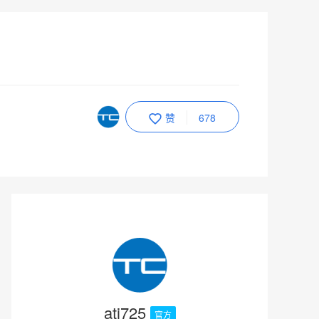
赞
678
ati725
官方