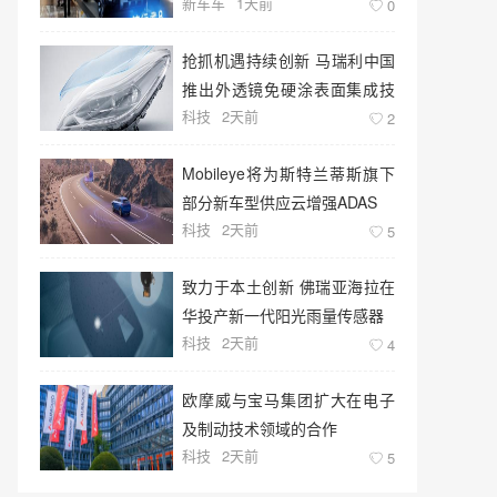
新车车
1天前
0
抢抓机遇持续创新 马瑞利中国
推出外透镜免硬涂表面集成技
科技
2天前
术
2
Mobileye将为斯特兰蒂斯旗下
部分新车型供应云增强ADAS
科技
2天前
5
致力于本土创新 佛瑞亚海拉在
华投产新一代阳光雨量传感器
科技
2天前
4
欧摩威与宝马集团扩大在电子
及制动技术领域的合作
科技
2天前
5