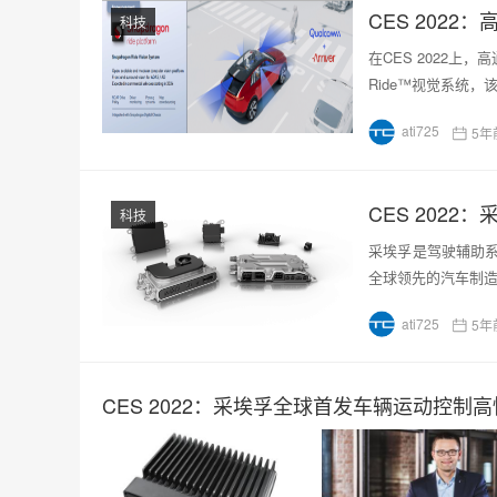
CES 2022
科技
在CES 2022上，高
Ride™视觉系统
ati725
5年
CES 202
科技
采埃孚是驾驶辅助
全球领先的汽车制造
ati725
5年
CES 2022：采埃孚全球首发车辆运动控制