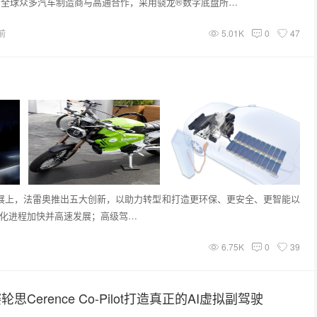
，全球众多汽车制造商与高通合作，采用骁龙®数字底盘所…
前
5.01K
0
47
电子展上，法雷奥推出五大创新，以助力转型和打造更环保、更安全、更智能以
气化进程加快并高速发展；高级驾…
6.75K
0
39
赛轮思Cerence Co-Pilot打造真正的AI虚拟副驾驶