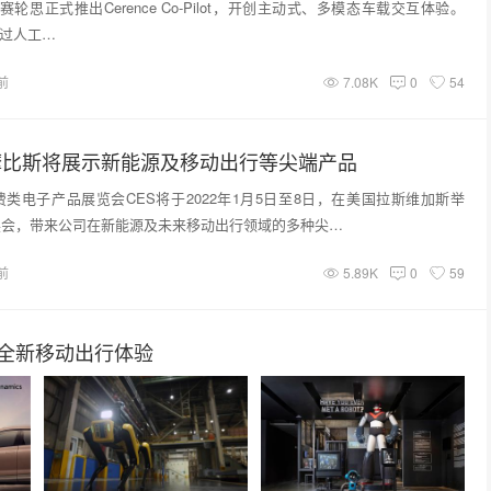
Inc.赛轮思正式推出Cerence Co-Pilot，开创主动式、多模态车载交互体验。
t 通过人工…
前
7.08K
0
54
2：摩比斯将展示新能源及移动出行等尖端产品
类电子产品展览会CES将于2022年1月5日至8日，在美国拉斯维加斯举
展会，带来公司在新能源及未来移动出行领域的多种尖…
前
5.89K
0
59
宙全新移动出行体验