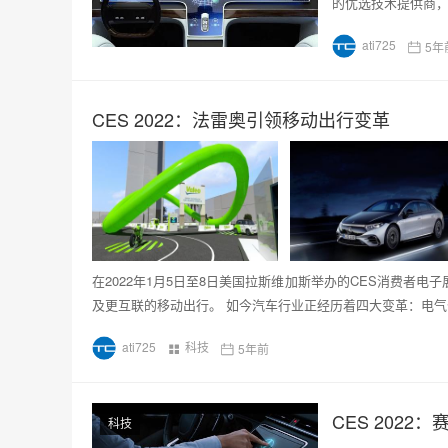
的优选技术提供商
ati725
5年
CES 2022：法雷奥引领移动出行变革
在2022年1月5日至8日美国拉斯维加斯举办的CES消费者
及更互联的移动出行。 如今汽车行业正经历着四大变革：电
ati725
科技
5年前
CES 2022：
科技