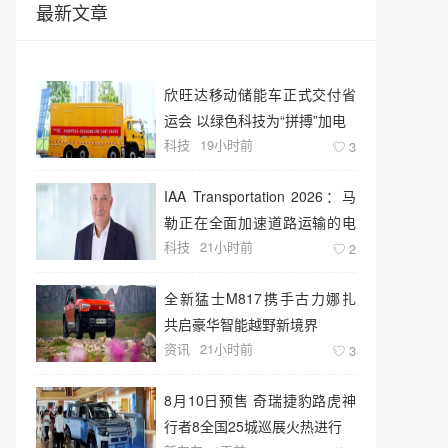
最新文章
欣旺达移动储能车正式交付省
运会 以绿色科技为“拼搏”加电
科技
19小时前
3
IAA Transportation 2026：马
勒正在全面加速道路运输的电
科技
21小时前
动化转型
2
全新猛士M817携手古力娜扎
共启豪华智能越野新境界
资讯
21小时前
3
8月10日预售 奇瑞捷豹路虎神
行者8全国25城巡展火热进行