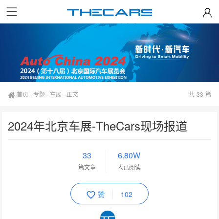
首页
-
专题
-
车展
-
正文
共
33
篇
2024年北京车展-TheCars现场报道
33
6.80W
篇文章
人已阅读
赞
102