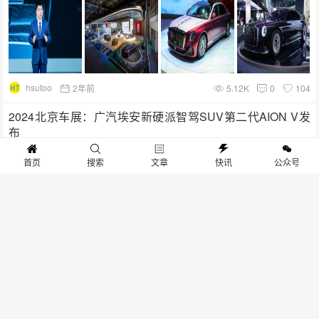
hsutoo
2年前
5.12K
0
104
2024北京车展：广汽埃安新硬派智驾SUV第二代AION V发
布
首页
搜索
文章
快讯
公众号
ati725
2年前
3.99K
0
65
2024北京车展：费尼亚德尔福携创新技术首次亮相