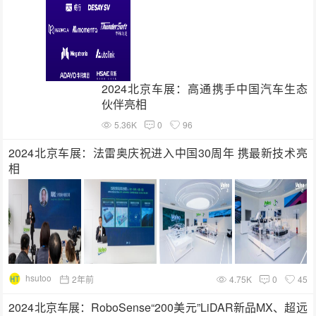
2024北京车展：高通携手中国汽车生态
伙伴亮相
5.36K
0
96
2024北京车展：法雷奥庆祝进入中国30周年 携最新技术亮
相
hsutoo
2年前
4.75K
0
45
2024北京车展：RoboSense“200美元”LiDAR新品MX、超远