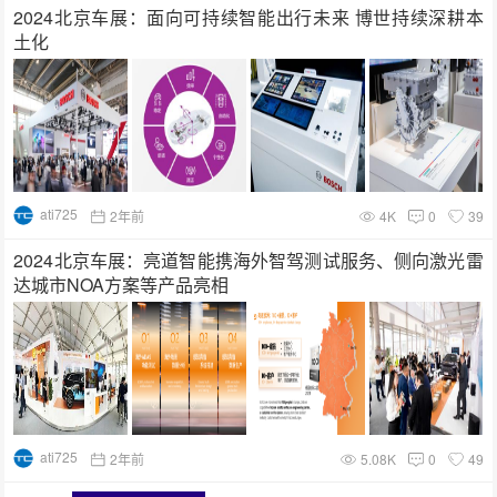
2024北京车展：面向可持续智能出行未来 博世持续深耕本
土化
ati725
2年前
4K
0
39
2024北京车展：亮道智能携海外智驾测试服务、侧向激光雷
达城市NOA方案等产品亮相
ati725
2年前
5.08K
0
49