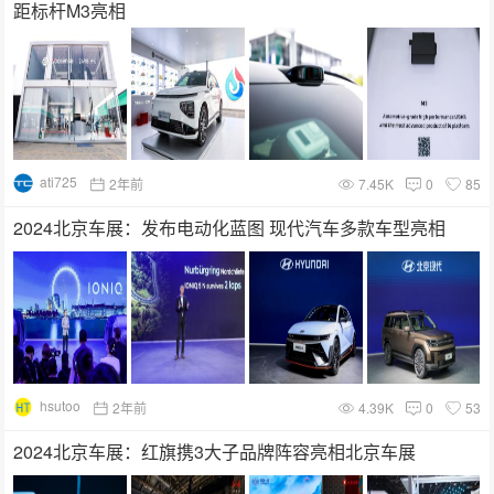
距标杆M3亮相
ati725
2年前
7.45K
0
85
2024北京车展：发布电动化蓝图 现代汽车多款车型亮相
hsutoo
2年前
4.39K
0
53
2024北京车展：红旗携3大子品牌阵容亮相北京车展