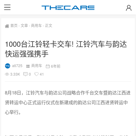
首页
-
文章
-
商用车
-
正文
1000台江铃轻卡交车! 江铃汽车与韵达
快运强强携手
ati725
商用车
6年前
3.33K
0
41
8月18日，江铃汽车与韵达公司战略合作千台交车暨韵达江西进
贤转运中心正式运行仪式在新建成的韵达公司江西进贤转运中
心举行。