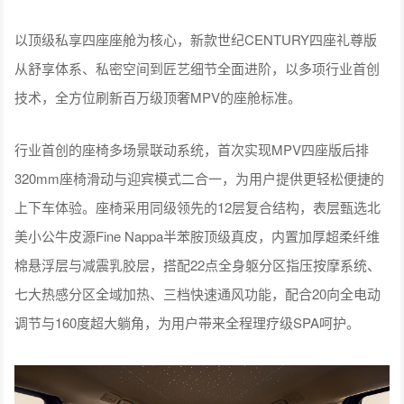
以顶级私享四座座舱为核心，新款世纪CENTURY四座礼尊版
从舒享体系、私密空间到匠艺细节全面进阶，以多项行业首创
技术，全方位刷新百万级顶奢MPV的座舱标准。
行业首创的座椅多场景联动系统，首次实现MPV四座版后排
320mm座椅滑动与迎宾模式二合一，为用户提供更轻松便捷的
上下车体验。座椅采用同级领先的12层复合结构，表层甄选北
美小公牛皮源Fine Nappa半苯胺顶级真皮，内置加厚超柔纤维
棉悬浮层与减震乳胶层，搭配22点全身躯分区指压按摩系统、
七大热感分区全域加热、三档快速通风功能，配合20向全电动
调节与160度超大躺角，为用户带来全程理疗级SPA呵护。