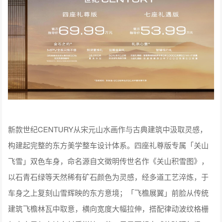
新款世纪CENTURY从宋元山水画作与古典建筑中汲取灵感，
构建起完整的东方美学整车设计体系。四座礼尊版专属「关山
飞雪」双色车身，命名源自文徵明传世名作《关山积雪图》，
以石青石绿等天然稀有矿石颜色为灵感，经多道工艺淬炼，于
车身之上复刻山雪辉映的东方意境；「飞檐展翼」前脸从传统
建筑飞檐林瓦中取意，横向宽度大幅拉伸，搭配律动波纹格栅