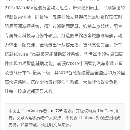
2.0T+9AT+48V轻混黄金动力组合，带来稳如泰山、平顺静谧的
旗舰驾乘体验；同级唯一五连杆独立悬架搭配毫秒级RTD实时
阻尼可调减振系统，精准过滤路面颠簸、抑制车身起伏，配合
专属静音科技与自修补轮胎，打造图书馆级全域静谧座舱，动
力输出平顺充沛，全场景出行从容无虞。智能驾驶方面，新车
搭载eCruise Pro高级智能辅助驾驶系统，凭借22个领先感知硬
件实现21项智能辅助功能，斩获IVISTA中国智能汽车指数五星
及智能行车G+最高评级，其NOP智慧领航覆盖全国近40万公里
高快速路网，搭配全场景智能泊车系统，大幅降低驾驶负担，
让每一段旅途都更显从容。
本文由 TheCars 作者：
ati725
发表，其版权均为 TheCars 所
有，文章内容系作者个人观点，不代表 TheCars 对观点赞同或
支持。如需转载，请注明文章来源。