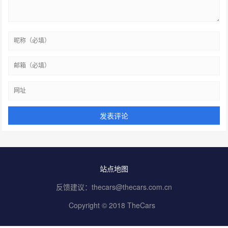
站点地图
反馈建议：thecars@thecars.com.cn
Copyright © 2018 TheCars