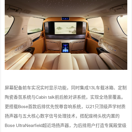
屏幕配备前车实况实时显示功能，同时集成13L车载冰箱、定制
陶瓷香氛系统与Cabin talk前后舱对讲系统，实现全场景覆盖。
更搭载Bose首款后排优先悦尊音响系统，以21只顶级声学材质
扬声器与五大核心数字信号处理技术，搭配座椅头枕内置的
Bose UltraNearfield超近场扬声器，为后排用户打造专属殿堂级