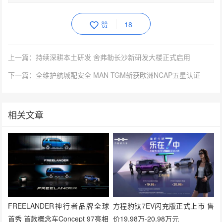
赞
18
上一篇：持续深耕本土研发 舍弗勒长沙新研发大楼正式启用
下一篇：全维护航城配安全 MAN TGM斩获欧洲NCAP五星认证
相关文章
FREELANDER神行者品牌全球
方程豹钛7EV闪充版正式上市 售
首秀 首款概念车Concept 97亮相
价19.98万-20.98万元