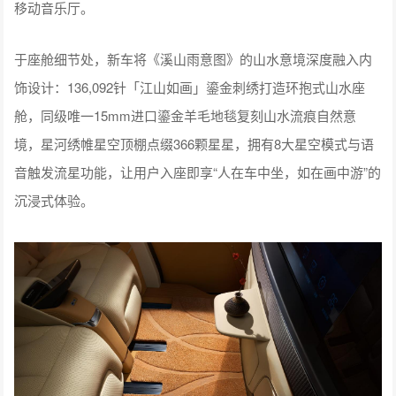
移动音乐厅。
于座舱细节处，新车将《溪山雨意图》的山水意境深度融入内
饰设计：136,092针「江山如画」鎏金刺绣打造环抱式山水座
舱，同级唯一15mm进口鎏金羊毛地毯复刻山水流痕自然意
境，星河绣帷星空顶棚点缀366颗星星，拥有8大星空模式与语
音触发流星功能，让用户入座即享“人在车中坐，如在画中游”的
沉浸式体验。