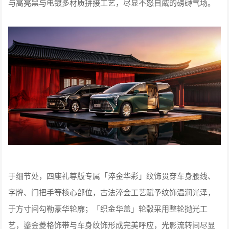
与高亮黑与电镀多材质拼接工艺，尽显不怒自威的磅礴气场。
于细节处，四座礼尊版专属「淬金华彩」纹饰贯穿车身腰线、
字牌、门把手等核心部位，古法淬金工艺赋予纹饰温润光泽，
于方寸间勾勒豪华轮廓；「织金华盖」轮毂采用整轮抛光工
艺，鎏金菱格饰带与车身纹饰形成完美呼应，光影流转间尽显