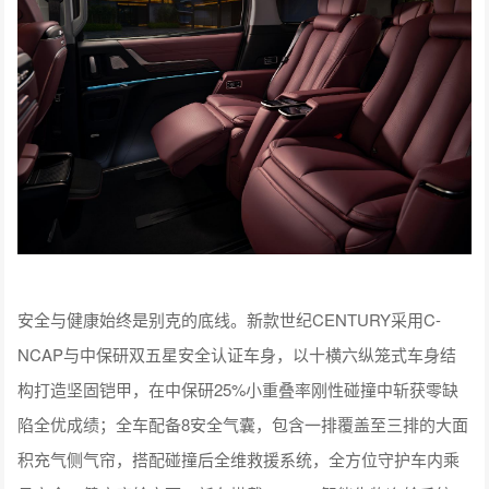
安全与健康始终是别克的底线。新款世纪CENTURY采用C-
NCAP与中保研双五星安全认证车身，以十横六纵笼式车身结
构打造坚固铠甲，在中保研25%小重叠率刚性碰撞中斩获零缺
陷全优成绩；全车配备8安全气囊，包含一排覆盖至三排的大面
积充气侧气帘，搭配碰撞后全维救援系统，全方位守护车内乘